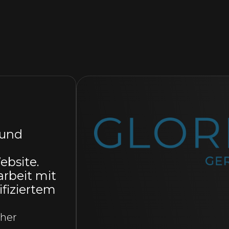
trum
und
ogle Ads
l so viele
 betreuen
 und
ort und
nden.
te mit