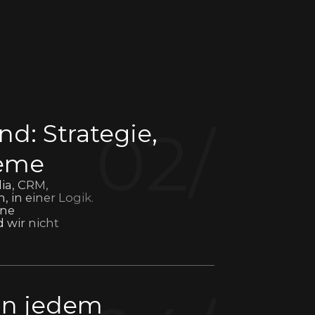
02/
nd: Strategie,
teme
ia, CRM,
 in einer Logik.
hne
 wir nicht
 in jedem