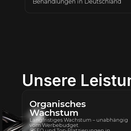
Schwerpunkt Wechseljahre (Men
Unsere Leist
Organisches
Wachstum
Langfristiges Wachstum – unabhängig
vom Werbebudget.
SEO und Top-Platzierungen in