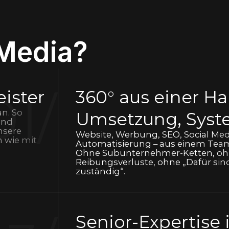
Media?
01/
eister
360° aus einer Ha
n. So
Umsetzung, Sys
und
nsere
Website, Werbung, SEO, Social Med
 wie mit
Automatisierung – aus einem Team,
Ohne Subunternehmer-Ketten, o
Reibungsverluste, ohne „Dafür sind
zuständig“.
Senior-Expertise