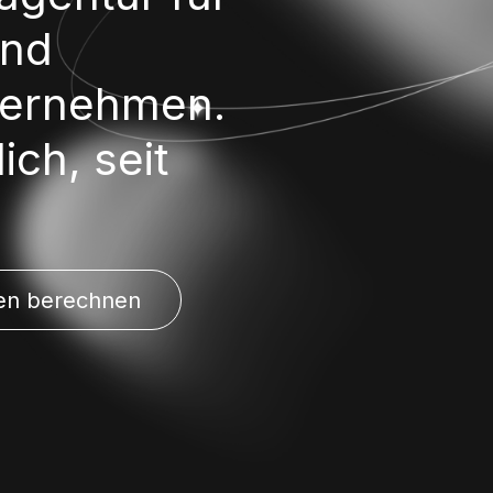
und
ternehmen.
ich, seit
en berechnen