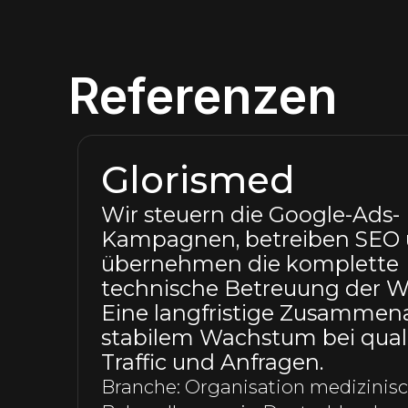
Referenzen
Menopause Zen
Die von uns eingerichteten 
betreuten Kampagnen in Go
und Meta Ads bringen dreima
Anfragen wie zuvor. Parallel
wir die Social-Media-Kanäle
sorgen für technischen Supp
Hosting der Website des Ku
Nische: Gynäkologische Klinikket