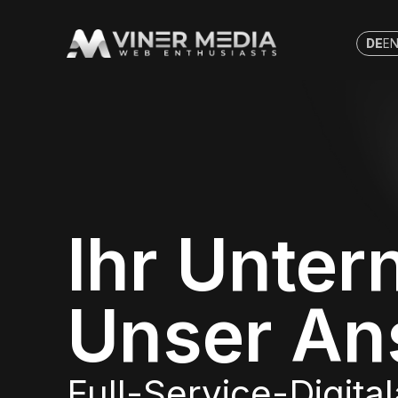
DE
E
Ihr Unte
Unser An
Full-Service-Digita