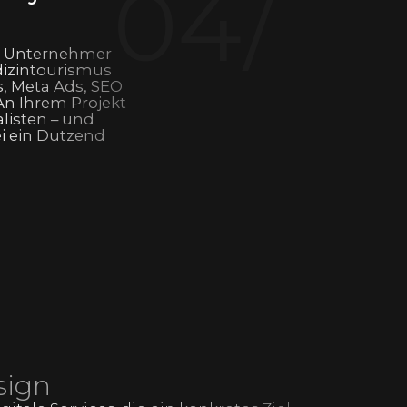
04/
m Unternehmer
dizintourismus
s, Meta Ads, SEO
n Ihrem Projekt
alisten – und
i ein Dutzend
sign