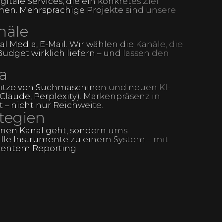
tale Services, die ein konkretes Ziel
ehen. Mehrsprachige Projekte sind unsere
näle
al Media, E-Mail. Wir wählen die Kanäle, die
udget wirklich liefern – und lassen den
a
pitze von Suchmaschinen und neuen KI-
Claude, Perplexity). Markenpräsenz in
 – nicht nur Reichweite.
ategien
lnen Kanal geht, sondern ums
lle Instrumente zu einem System – mit
rentem Reporting.